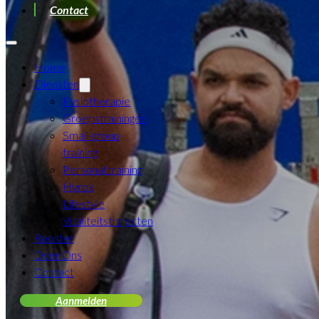
Contact
Home
Diensten
Fysiotherapie
Groepstrainingen
Small-group
training
Personal training
Hyrox
Lifestyle
Vitaliteitstrajecten
Rooster
Over Ons
Contact
Aanmelden