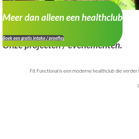
Meer dan alleen een healthclub
Boek een gratis intake / proefles
Onze projecten / evenementen.
Fit Functional is een moderne healthclub die verder 