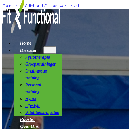
Ga naar hoofdinhoud
Ga naar voettekst
Home
Diensten
Fysiotherapie
Groepstrainingen
Small-group
training
Personal
training
Hyrox
Lifestyle
Vitaliteitstrajecten
Rooster
Over Ons