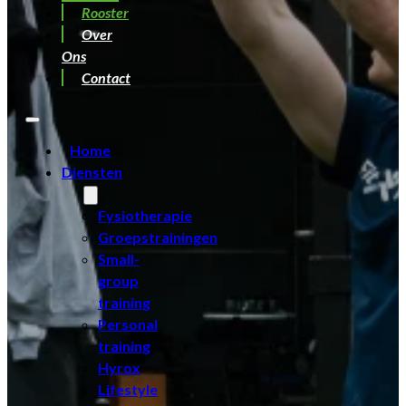
Rooster
Over
Ons
Contact
Home
Diensten
Fysiotherapie
Groepstrainingen
Small-
group
training
Personal
training
Hyrox
Lifestyle