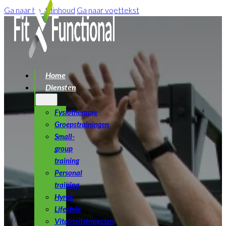
Ga naar hoofdinhoud
Ga naar voettekst
Home
Diensten
Fysiotherapie
Groepstrainingen
Small-
group
training
Personal
training
Hyrox
Lifestyle
Vitaliteitstrajecten