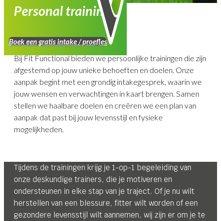
Personal training
Boek een gratis intake / proefles
Bij Fit Functional bieden we persoonlijke trainingen die zijn
afgestemd op jouw unieke behoeften en doelen. Onze
aanpak begint met een grondig intakegesprek, waarin we
jouw wensen en verwachtingen in kaart brengen. Samen
stellen we haalbare doelen en creëren we een plan van
aanpak dat past bij jouw levensstijl en fysieke
mogelijkheden.
Tijdens de trainingen krijg je 1-op-1 begeleiding van
onze deskundige trainers, die je motiveren en
ondersteunen in elke stap van je traject. Of je nu wilt
herstellen van een blessure, fitter wilt worden of een
gezondere levensstijl wilt aannemen, wij zijn er om je te