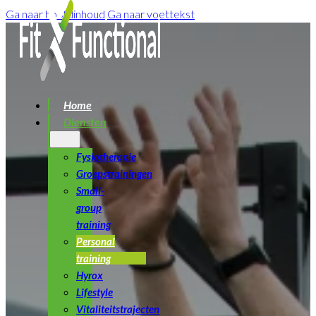
Ga naar hoofdinhoud
Ga naar voettekst
Home
Diensten
Fysiotherapie
Groepstrainingen
Small-
group
training
Personal
training
Hyrox
Lifestyle
Vitaliteitstrajecten