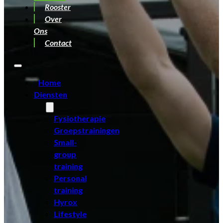
Rooster
Over
Ons
Contact
Home
Diensten
Fysiotherapie
Groepstrainingen
Small-
group
training
Personal
training
Hyrox
Lifestyle